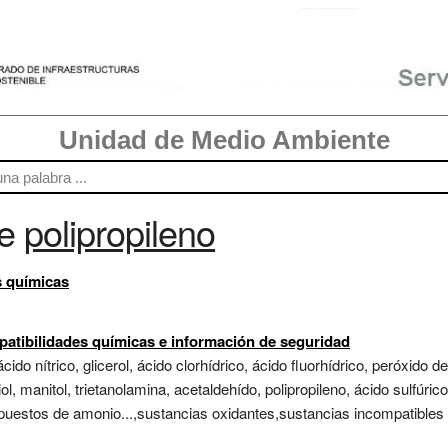
Unidad de Medio Ambiente
re
polipropileno
s químicas
atibilidades químicas e información de seguridad
cido nítrico, glicerol, ácido clorhídrico, ácido fluorhídrico, peróxid
iol, manitol, trietanolamina, acetaldehído, polipropileno, ácido sulfúric
mpuestos de amonio...,sustancias oxidantes,sustancias incompatibles c