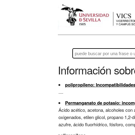
Información sob
polipropileno: Incompatibilidade
....
Permanganato de potasio: incomp
Ácido acético, acetona, alcoholes con á
oxigenados, etilen glicol, propano 1,2-d
azufre, ácido fluorhídrico, fósforo, co