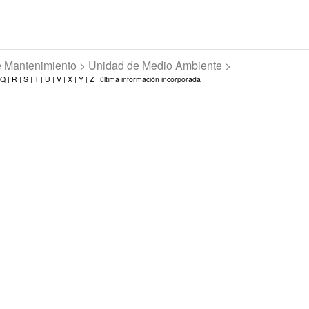
de Mantenimiento > Unidad de Medio Ambiente >
Q |
R |
S |
T |
U |
V |
X |
Y |
Z |
última información incorporada