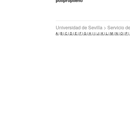
polipropileno
Universidad de Sevilla > Servicio 
A |
B |
C |
D |
E |
F |
G |
H |
I |
J |
K |
L |
M |
N |
O |
P |