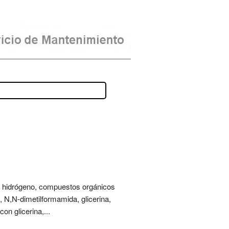
o de hidrógeno, compuestos orgánicos
o, N,N-dimetilformamida, glicerina,
on glicerina,...