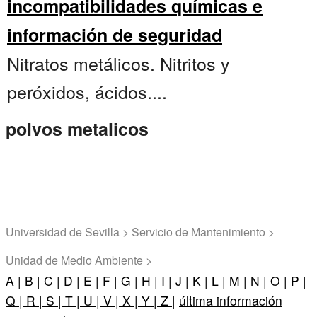
incompatibilidades químicas e
información de seguridad
Nitratos metálicos. Nitritos y
peróxidos, ácidos....
polvos metalicos
Universidad de Sevilla > Servicio de Mantenimiento >
Unidad de Medio Ambiente >
A |
B |
C |
D |
E |
F |
G |
H |
I |
J |
K |
L |
M |
N |
O |
P |
Q |
R |
S |
T |
U |
V |
X |
Y |
Z |
última información