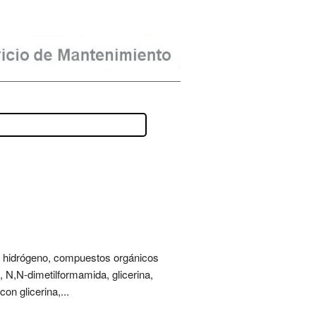
o de hidrógeno, compuestos orgánicos
o, N,N-dimetilformamida, glicerina,
on glicerina,...