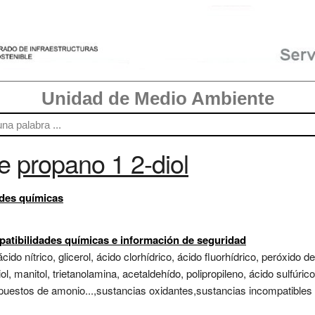
Unidad de Medio Ambiente
re
propano 1 2-diol
ades químicas
atibilidades químicas e información de seguridad
cido nítrico, glicerol, ácido clorhídrico, ácido fluorhídrico, peróxid
iol, manitol, trietanolamina, acetaldehído, polipropileno, ácido sulfúric
mpuestos de amonio...,sustancias oxidantes,sustancias incompatibles c