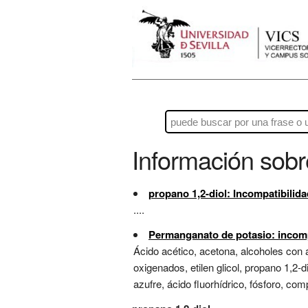
Información sob
propano 1,2-diol: Incompatibilid
....
Permanganato de potasio: incomp
Ácido acético, acetona, alcoholes con á
oxigenados, etilen glicol, propano 1,2-d
azufre, ácido fluorhídrico, fósforo, co