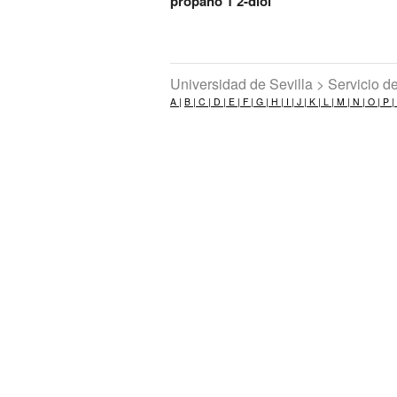
propano 1 2-diol
Universidad de Sevilla > Servicio 
A |
B |
C |
D |
E |
F |
G |
H |
I |
J |
K |
L |
M |
N |
O |
P |