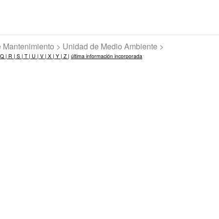
de Mantenimiento > Unidad de Medio Ambiente >
Q |
R |
S |
T |
U |
V |
X |
Y |
Z |
última información incorporada