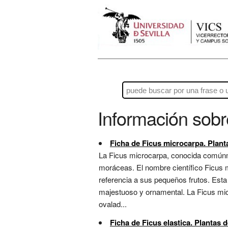
Información sob
Ficha de Ficus microcarpa. Planta
La Ficus microcarpa, conocida comúnmen
moráceas. El nombre científico Ficus m
referencia a sus pequeños frutos. Esta
majestuoso y ornamental. La Ficus mic
ovalad...
Ficha de Ficus elastica. Plantas d