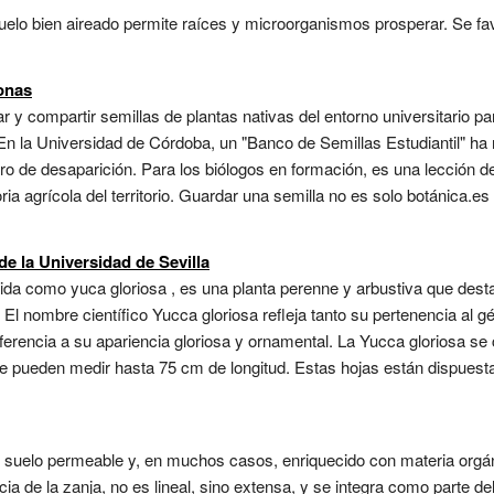
suelo bien aireado permite raíces y microorganismos prosperar. Se f
onas
r y compartir semillas de plantas nativas del entorno universitario par
 En la Universidad de Córdoba, un "Banco de Semillas Estudiantil" h
ro de desaparición. Para los biólogos en formación, es una lección d
 agrícola del territorio. Guardar una semilla no es solo botánica.es 
de la Universidad de Sevilla
a como yuca gloriosa , es una planta perenne y arbustiva que desta
 El nombre científico Yucca gloriosa refleja tanto su pertenencia al
ferencia a su apariencia gloriosa y ornamental. La Yucca gloriosa se 
e pueden medir hasta 75 cm de longitud. Estas hojas están dispuesta
 suelo permeable y, en muchos casos, enriquecido con materia orgán
cia de la zanja, no es lineal, sino extensa, y se integra como parte d