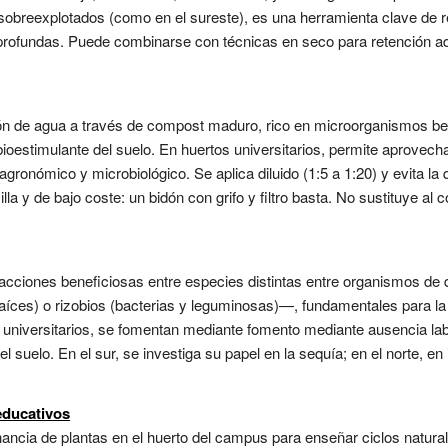
obreexplotados (como en el sureste), es una herramienta clave de re
profundas. Puede combinarse con técnicas en seco para retención ad
ión de agua a través de compost maduro, rico en microorganismos ben
y bioestimulante del suelo. En huertos universitarios, permite aprovech
agronómico y microbiológico. Se aplica diluido (1:5 a 1:20) y evita l
a y de bajo coste: un bidón con grifo y filtro basta. No sustituye al 
acciones beneficiosas entre especies distintas entre organismos de d
s) o rizobios (bacterias y leguminosas)—, fundamentales para la fert
 universitarios, se fomentan mediante fomento mediante ausencia labr
l suelo. En el sur, se investiga su papel en la sequía; en el norte, en
educativos
ancia de plantas en el huerto del campus para enseñar ciclos naturale