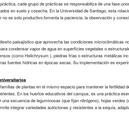
 práctica, cada grupo de prácticas se responsabiliza de una fase.un
ltados en suelo y cosecha. En la Universidad de Santiago, esta rotaci
lor no es solo productivo.fomenta la paciencia, la observación y cone
diseño paisajístico que aprovecha las condiciones microclimáticas
ara condensar vapor de agua en superficies vegetales o estructurale
nsos (como Helichrysum ), piedras frías o estructuras metálicas inc
ras fuentes hídricas en épocas secas. Su implementación es experim
niversitarios
 familias de plantas en el mismo espacio para mantener la fertilidad d
trientes. En los huertos educativos del campus, es una práctica ese
r una secuencia de leguminosas (que fijan nitrógeno), hojas verdes 
te integrar variedades autóctonas y resistentes a la sequía, adaptad