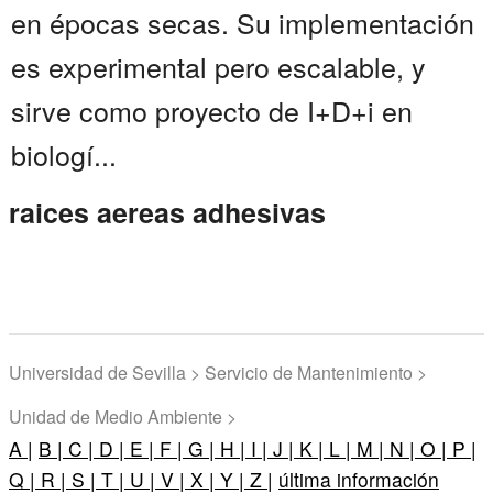
en épocas secas. Su implementación
es experimental pero escalable, y
sirve como proyecto de I+D+i en
biologí...
raices aereas adhesivas
Universidad de Sevilla > Servicio de Mantenimiento >
Unidad de Medio Ambiente >
A |
B |
C |
D |
E |
F |
G |
H |
I |
J |
K |
L |
M |
N |
O |
P |
Q |
R |
S |
T |
U |
V |
X |
Y |
Z |
última información