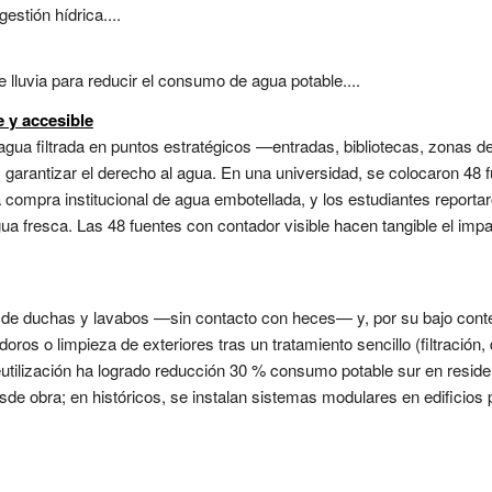
stión hídrica....
 lluvia para reducir el consumo de agua potable....
e y accesible
 agua filtrada en puntos estratégicos —entradas, bibliotecas, zonas
y garantizar el derecho al agua. En una universidad, se colocaron 48 f
a compra institucional de agua embotellada, y los estudiantes report
gua fresca. Las 48 fuentes con contador visible hacen tangible el imp
 de duchas y lavabos —sin contacto con heces— y, por su bajo cont
doros o limpieza de exteriores tras un tratamiento sencillo (filtració
 reutilización ha logrado reducción 30 % consumo potable sur en res
de obra; en históricos, se instalan sistemas modulares en edificios pr