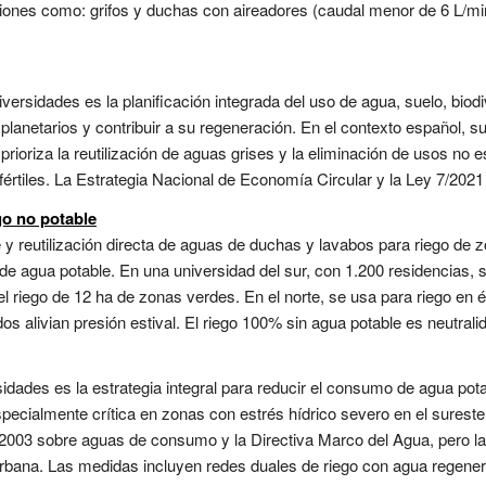
iones como: grifos y duchas con aireadores (caudal menor de 6 L/min
versidades es la planificación integrada del uso de agua, suelo, biod
 planetarios y contribuir a su regeneración. En el contexto español, su 
prioriza la reutilización de aguas grises y la eliminación de usos no e
fértiles. La Estrategia Nacional de Economía Circular y la Ley 7/2021
go no potable
e y reutilización directa de aguas de duchas y lavabos para riego de 
 agua potable. En una universidad del sur, con 1.200 residencias, se
el riego de 12 ha de zonas verdes. En el norte, se usa para riego e
dos alivian presión estival. El riego 100% sin agua potable es neutralid
sidades es la estrategia integral para reducir el consumo de agua pota
pecialmente crítica en zonas con estrés hídrico severo en el surest
/2003 sobre aguas de consumo y la Directiva Marco del Agua, pero l
urbana. Las medidas incluyen redes duales de riego con agua regen