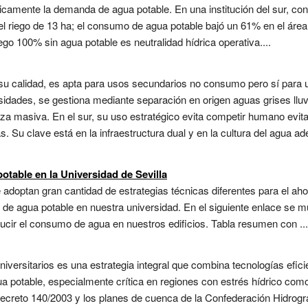
icamente la demanda de agua potable. En una institución del sur, con 
l riego de 13 ha; el consumo de agua potable bajó un 61% en el área 
riego 100% sin agua potable es neutralidad hídrica operativa....
 su calidad, es apta para usos secundarios no consumo pero sí para u
sidades, se gestiona mediante separación en origen aguas grises lluvia
za masiva. En el sur, su uso estratégico evita competir humano evi
as. Su clave está en la infraestructura dual y en la cultura del agua
table en la Universidad de Sevilla
adoptan gran cantidad de estrategias técnicas diferentes para el ahor
 de agua potable en nuestra universidad. En el siguiente enlace se 
cir el consumo de agua en nuestros edificios. Tabla resumen con ...
ersitarios es una estrategia integral que combina tecnologías eficie
ua potable, especialmente crítica en regiones con estrés hídrico com
Decreto 140/2003 y los planes de cuenca de la Confederación Hidrográ