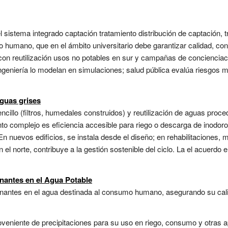
l sistema integrado captación tratamiento distribución de captación,
humano, que en el ámbito universitario debe garantizar calidad, conti
 con reutilización usos no potables en sur y campañas de concienciac
ingeniería lo modelan en simulaciones; salud pública evalúa riesgos m
aguas grises
ncillo (filtros, humedales construidos) y reutilización de aguas pro
iento complejo es eficiencia accesible para riego o descarga de inod
En nuevos edificios, se instala desde el diseño; en rehabilitaciones,
en el norte, contribuye a la gestión sostenible del ciclo. La el acuerdo
nantes en el Agua Potable
minantes en el agua destinada al consumo humano, asegurando su cali
niente de precipitaciones para su uso en riego, consumo y otras apl