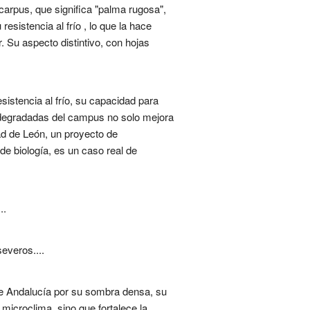
arpus, que significa "palma rugosa",
esistencia al frío , lo que la hace
. Su aspecto distintivo, con hojas
sistencia al frío, su capacidad para
s degradadas del campus no solo mejora
ad de León, un proyecto de
e biología, es un caso real de
..
everos....
 de Andalucía por su sombra densa, su
microclima, sino que fortalece la