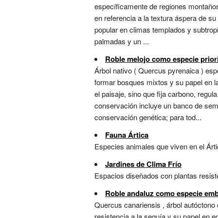
específicamente de regiones montañosa
en referencia a la textura áspera de su 
popular en climas templados y subtropic
palmadas y un ...
Roble melojo como especie priori
Árbol nativo ( Quercus pyrenaica ) espe
formar bosques mixtos y su papel en l
el paisaje, sino que fija carbono, reg
conservación incluye un banco de semil
conservación genética; para tod...
Fauna Ártica
Especies animales que viven en el Árti
Jardines de Clima Frío
Espacios diseñados con plantas resist
Roble andaluz como especie emb
Quercus canariensis , árbol autóctono
resistencia a la sequía y su papel en e