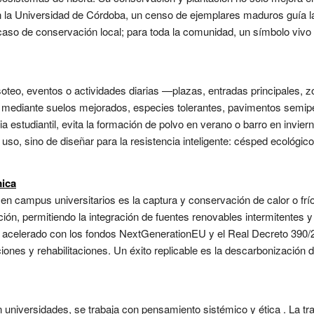
n la Universidad de Córdoba, un censo de ejemplares maduros guía l
aso de conservación local; para toda la comunidad, un símbolo vivo de
soteo, eventos o actividades diarias —plazas, entradas principales,
n mediante suelos mejorados, especies tolerantes, pavimentos semip
estudiantil, evita la formación de polvo en verano o barro en inviern
l uso, sino de diseñar para la resistencia inteligente: césped ecológico
ica
n campus universitarios es la captura y conservación de calor o frío
ción, permitiendo la integración de fuentes renovables intermitentes y
a acelerado con los fondos NextGenerationEU y el Real Decreto 390/
nes y rehabilitaciones. Un éxito replicable es la descarbonización d
universidades, se trabaja con pensamiento sistémico y ética . La tr