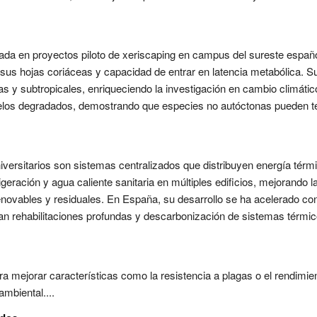
da en proyectos piloto de xeriscaping en campus del sureste español
 sus hojas coriáceas y capacidad de entrar en latencia metabólica. S
as y subtropicales, enriqueciendo la investigación en cambio climátic
los degradados, demostrando que especies no autóctonas pueden ten
iversitarios son sistemas centralizados que distribuyen energía tér
igeración y agua caliente sanitaria en múltiples edificios, mejorando 
renovables y residuales. En España, su desarrollo se ha acelerado co
n rehabilitaciones profundas y descarbonización de sistemas térmic
 mejorar características como la resistencia a plagas o el rendimien
mbiental....