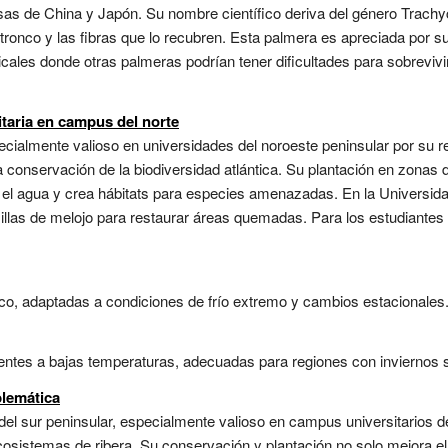
s de China y Japón. Su nombre científico deriva del género Trachyc
tronco y las fibras que lo recubren. Esta palmera es apreciada por su r
ales donde otras palmeras podrían tener dificultades para sobrevivir
taria en campus del norte
cialmente valioso en universidades del noroeste peninsular por su re
a conservación de la biodiversidad atlántica. Su plantación en zona
ula el agua y crea hábitats para especies amenazadas. En la Universid
las de melojo para restaurar áreas quemadas. Para los estudiantes d
co, adaptadas a condiciones de frío extremo y cambios estacionales.
entes a bajas temperaturas, adecuadas para regiones con inviernos s
lemática
 del sur peninsular, especialmente valioso en campus universitarios
cosistemas de ribera. Su conservación y plantación no solo mejora el 