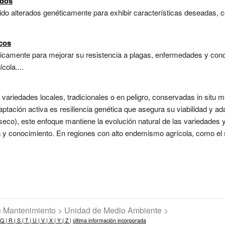
ados
o alterados genéticamente para exhibir características deseadas, co
icos
icamente para mejorar su resistencia a plagas, enfermedades y con
cola....
ariedades locales, tradicionales o en peligro, conservadas in situ m
ptación activa es resiliencia genética que asegura su viabilidad y ad
y seco), este enfoque mantiene la evolución natural de las variedades 
n y conocimiento. En regiones con alto endemismo agrícola, como el 
de Mantenimiento > Unidad de Medio Ambiente >
Q |
R |
S |
T |
U |
V |
X |
Y |
Z |
última información incorporada