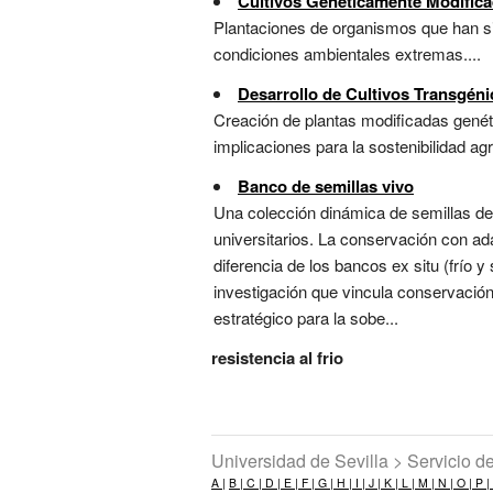
Cultivos Genéticamente Modific
Plantaciones de organismos que han sid
condiciones ambientales extremas....
Desarrollo de Cultivos Transgén
Creación de plantas modificadas genét
implicaciones para la sostenibilidad agrí
Banco de semillas vivo
Una colección dinámica de semillas de v
universitarios. La conservación con ada
diferencia de los bancos ex situ (frío 
investigación que vincula conservació
estratégico para la sobe...
resistencia al frio
Universidad de Sevilla > Servicio 
A |
B |
C |
D |
E |
F |
G |
H |
I |
J |
K |
L |
M |
N |
O |
P |