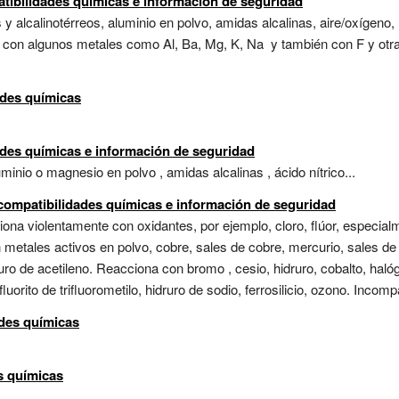
tibilidades químicas e información de seguridad
y alcalinotérreos, aluminio en polvo, amidas alcalinas, aire/oxígeno, 
 con algunos metales como Al, Ba, Mg, K, Na y también con F y otra
ades químicas
ades químicas e información de seguridad
uminio o magnesio en polvo , amidas alcalinas , ácido nítrico...
ncompatibilidades químicas e información de seguridad
ona violentamente con oxidantes, por ejemplo, cloro, flúor, especialm
etales activos en polvo, cobre, sales de cobre, mercurio, sales de m
ro de acetileno. Reacciona con bromo , cesio, hidruro, cobalto, haló
fluorito de trifluorometilo, hidruro de sodio, ferrosilicio, ozono. Incomp
ades químicas
es químicas