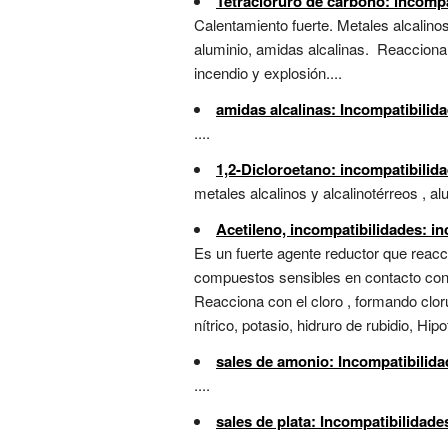
Tetracloruro de carbono: incompa
Calentamiento fuerte. Metales alcalinos 
aluminio, amidas alcalinas. Reacciona
incendio y explosión....
amidas alcalinas: Incompatibilid
....
1,2-Dicloroetano: incompatibilid
metales alcalinos y alcalinotérreos , al
Acetileno, incompatibilidades: i
Es un fuerte agente reductor que reacci
compuestos sensibles en contacto con m
Reacciona con el cloro , formando cloru
nítrico, potasio, hidruro de rubidio, Hipo
sales de amonio: Incompatibilid
....
sales de plata: Incompatibilidad
....