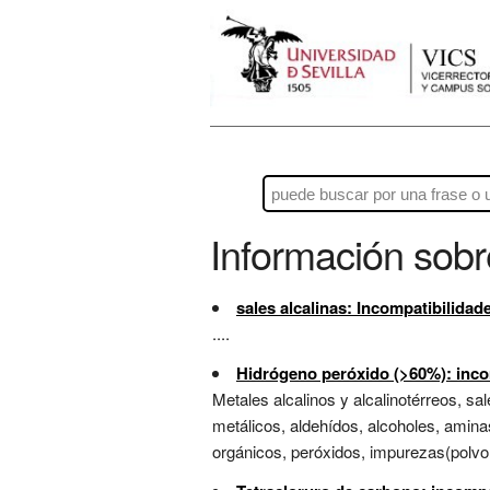
Información sob
sales alcalinas: Incompatibilidad
....
Hidrógeno peróxido (>60%): inco
Metales alcalinos y alcalinotérreos, sa
metálicos, aldehídos, alcoholes, amina
orgánicos, peróxidos, impurezas(polvo, 