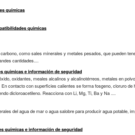
des químicas
patibilidades químicas
carbono, como sales minerales y metales pesados, que pueden tener
andes cantidades....
des químicas e información de seguridad
óxido, oxidantes, meales alcalinos y alcalinotérreos, metales en polvo
 En contacto con superficies calientes se forma fosgeno, cloruro de 
o dicloroacetileno. Reacciona con Li, Mg, Ti, Ba y Na ....
erales del agua de mar o agua salobre para producir agua potable, i
es químicas e información de seguridad