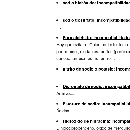
sodio hidróxido: Incompatibilida
....
sodio tiosulfato: Incompatibilid
....
Formaldehído: incompatibilidade
Hay que evitar el Calentamiento. Incomp
perfórmico , oxidantes fuertes (peróxid
conoce también como formol...
nitrito de sodio o potasio: Incom
....
Dicromato de sodio: incompatibi
Aminas....
Fluoruro de sodio: incompatibili
Ácidos....
Hidróxido de hidracina: incompat
Dinitroclorobenceno, óxido de mercurio,