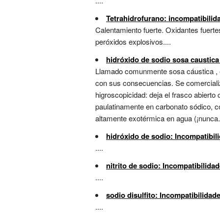
....
Tetrahidrofurano: incompatibilid
Calentamiento fuerte. Oxidantes fuertes
peróxidos explosivos....
hidróxido de sodio sosa caustica
Llamado comunmente sosa cáustica , e
con sus consecuencias. Se comercializ
higroscopicidad: deja el frasco abier
paulatinamente en carbonato sódico, c
altamente exotérmica en agua (¡nunca.
hidróxido de sodio: Incompatibil
....
nitrito de sodio: Incompatibilida
....
sodio disulfito: Incompatibilidad
....