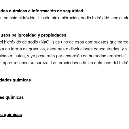
ades químicas e información de seguridad
, potasio hidróxido, litio aluminio hidróxido, sodio hidróxido, sodio, 
 usos peligrosidad y propiedades
l hidróxido de sodio (NaOH) es uno de esos compuestos que parece
a en forma de gránulos, escamas o disoluciones concentradas, y su
to cinco minutos, y ya pesa más por absorción de humedad ambiental 
omprometiendo su pureza. Las propiedades físico químicas del hidróx
..
idades químicas
des químicas
es químicas