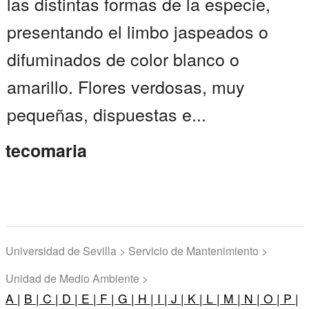
las distintas formas de la especie,
presentando el limbo jaspeados o
difuminados de color blanco o
amarillo. Flores verdosas, muy
pequeñas, dispuestas e...
tecomaria
Universidad de Sevilla > Servicio de Mantenimiento >
Unidad de Medio Ambiente >
A |
B |
C |
D |
E |
F |
G |
H |
I |
J |
K |
L |
M |
N |
O |
P |