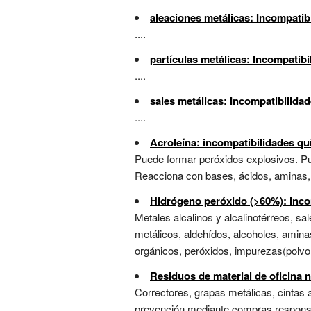
aleaciones metálicas: Incompatib
....
partículas metálicas: Incompatib
....
sales metálicas: Incompatibilida
....
Acroleína: incompatibilidades qu
Puede formar peróxidos explosivos. Pu
Reacciona con bases, ácidos, aminas, ti
Hidrógeno peróxido (>60%): inco
Metales alcalinos y alcalinotérreos, sa
metálicos, aldehídos, alcoholes, amina
orgánicos, peróxidos, impurezas(polvo, 
Residuos de material de oficina n
Correctores, grapas metálicas, cintas 
prevención mediante compras responsabl