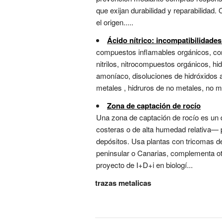
que exijan durabilidad y reparabilidad.
el origen.....
Ácido nítrico: incompatibilidade
compuestos inflamables orgánicos, comp
nitrilos, nitrocompuestos orgánicos, hi
amoníaco, disoluciones de hidróxidos 
metales , hidruros de no metales, no met
Zona de captación de rocío
Una zona de captación de rocío es un 
costeras o de alta humedad relativa— p
depósitos. Usa plantas con tricomas de
peninsular o Canarias, complementa ot
proyecto de I+D+i en biologí...
trazas metalicas