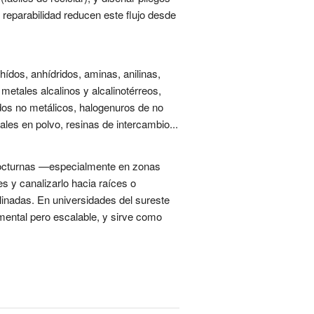
 reparabilidad reducen este flujo desde
ídos, anhídridos, aminas, anilinas,
 metales alcalinos y alcalinotérreos,
dos no metálicos, halogenuros de no
tales en polvo, resinas de intercambio...
 nocturnas —especialmente en zonas
s y canalizarlo hacia raíces o
linadas. En universidades del sureste
ental pero escalable, y sirve como