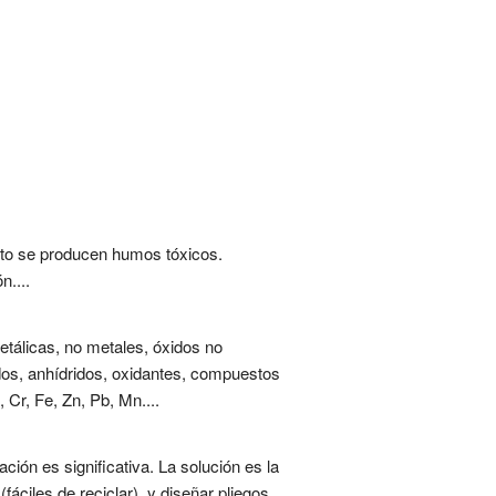
nto se producen humos tóxicos.
n....
metálicas, no metales, óxidos no
idos, anhídridos, oxidantes, compuestos
 Cr, Fe, Zn, Pb, Mn....
ión es significativa. La solución es la
ciles de reciclar), y diseñar pliegos