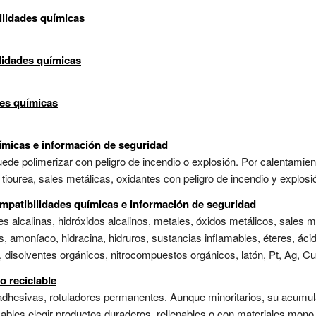
ilidades químicas
ilidades químicas
des químicas
ímicas e información de seguridad
ede polimerizar con peligro de incendio o explosión. Por calentamie
ourea, sales metálicas, oxidantes con peligro de incendio y explosió
mpatibilidades químicas e información de seguridad
les alcalinas, hidróxidos alcalinos, metales, óxidos metálicos, sales 
s, amoníaco, hidracina, hidruros, sustancias inflamables, éteres, ác
disolventes orgánicos, nitrocompuestos orgánicos, latón, Pt, Ag, Cu,
o reciclable
adhesivas, rotuladores permanentes. Aunque minoritarios, su acumulac
es.elegir productos duraderos, rellenables o con materiales mono (fá