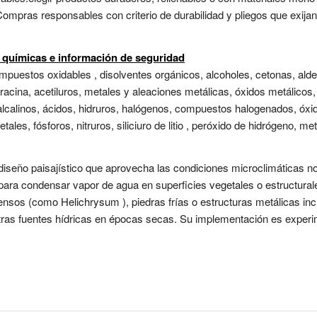
 Compras responsables con criterio de durabilidad y pliegos que exijan
s químicas e información de seguridad
uestos oxidables , disolventes orgánicos, alcoholes, cetonas, aldeh
dracina, acetiluros, metales y aleaciones metálicas, óxidos metálicos,
alcalinos, ácidos, hidruros, halógenos, compuestos halogenados, óxi
ales, fósforos, nitruros, siliciuro de litio , peróxido de hidrógeno, me
diseño paisajístico que aprovecha las condiciones microclimáticas
ara condensar vapor de agua en superficies vegetales o estructurale
nsos (como Helichrysum ), piedras frías o estructuras metálicas inc
ras fuentes hídricas en épocas secas. Su implementación es experim