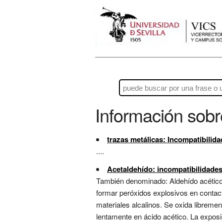
Información sob
trazas metálicas: Incompatibilid
....
Acetaldehído: incompatibilidade
También denominado: Aldehído acético ,
formar peróxidos explosivos en contact
materiales alcalinos. Se oxida libreme
lentamente en ácido acético. La exposic