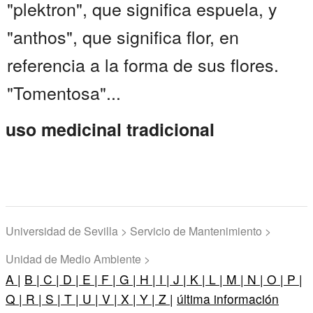
"plektron", que significa espuela, y
"anthos", que significa flor, en
referencia a la forma de sus flores.
"Tomentosa"...
uso medicinal tradicional
Universidad de Sevilla > Servicio de Mantenimiento >
Unidad de Medio Ambiente >
A |
B |
C |
D |
E |
F |
G |
H |
I |
J |
K |
L |
M |
N |
O |
P |
Q |
R |
S |
T |
U |
V |
X |
Y |
Z |
última información