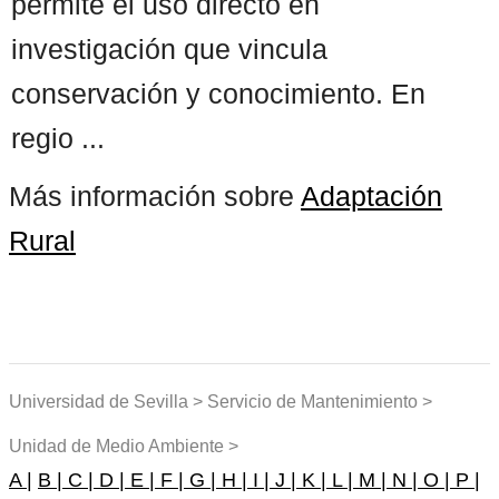
permite el uso directo en
investigación que vincula
conservación y conocimiento. En
regio ...
Más información sobre
Adaptación
Rural
Universidad de Sevilla > Servicio de Mantenimiento >
Unidad de Medio Ambiente >
A |
B |
C |
D |
E |
F |
G |
H |
I |
J |
K |
L |
M |
N |
O |
P |