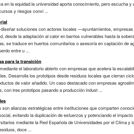
adica en la equidad.la universidad aporta conocimiento, pero escucha 
ursos y riesgos convi ...
rial
-diseñar soluciones con actores locales —ayuntamientos, empresas 
ad, desde la adaptación al calor en barrios vulnerables hasta la sober
as, se traduce en huertos comunitarios o asesoría en captación de agua
erdo entre u ...
a para la transición
ediante el laboratorio abierto con empresas que acelera la escalabi
es. Desarrolla los prototipos desde residuos locales que cierran ciclo
oductos de valor añadido. Un caso destacado con empresas agroalim
 con tres prototipos pasando a producción indust ...
les
s son alianzas estratégicas entre instituciones que comparten conoc
 social, evitando la duplicación de esfuerzos y potenciando el impacto
ersitarios mediante la Red Española de Universidades por el Clima y l
esiduos, doce ...