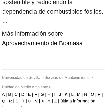
sostenible y reduciendo la
dependencia de combustibles fósiles.
...
Más información sobre
Aprovechamiento de Biomasa
Universidad de Sevilla > Servicio de Mantenimiento >
Unidad de Medio Ambiente >
A |
B |
C |
D |
E |
F |
G |
H |
I |
J |
K |
L |
M |
N |
O |
P |
Q |
R |
S |
T |
U |
V |
X |
Y |
Z |
última información