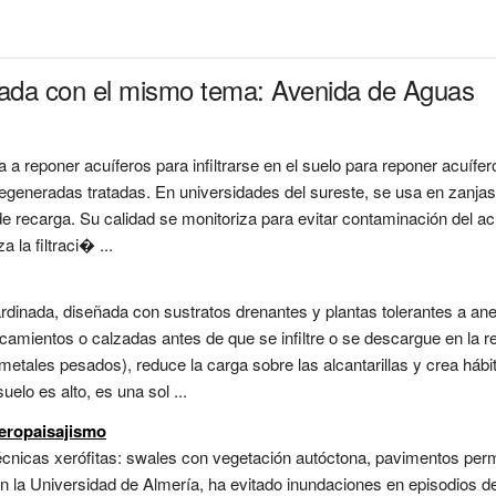
onada con el mismo tema: Avenida de Aguas
a a reponer acuíferos para infiltrarse en el suelo para reponer acuíf
regeneradas tratadas. En universidades del sureste, se usa en zanjas 
de recarga. Su calidad se monitoriza para evitar contaminación del ac
 la filtraci� ...
ardinada, diseñada con sustratos drenantes y plantas tolerantes a ane
camientos o calzadas antes de que se infiltre o se descargue en la re
etales pesados), reduce la carga sobre las alcantarillas y crea hábi
elo es alto, es una sol ...
xeropaisajismo
cnicas xerófitas: swales con vegetación autóctona, pavimentos perme
. En la Universidad de Almería, ha evitado inundaciones en episodios 