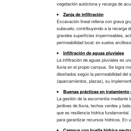
vegetación autóctona y recarga de acuíf
Zanja de infiltración
Excavación lineal rellena con grava gru
subsuelo, contribuyendo a la recarga 
grandes superficies impermeables, actú
permeabilidad local: en suelos arcilloso
Infiltración de aguas pluviales
La infiltración de aguas pluviales es un
lluvia en el propio campus. Se logra me
diseñados según la permeabilidad del s
(aparcamientos, plazas), su implementac
Buenas prácticas en tratamiento 
La gestión de la escorrentía mediante 
jardines de lluvia, techos verdes y bal
que es resiliencia hídrica fundamental.
para garantizar recursos hídricos. En un
Campus con huella hídrica neutr