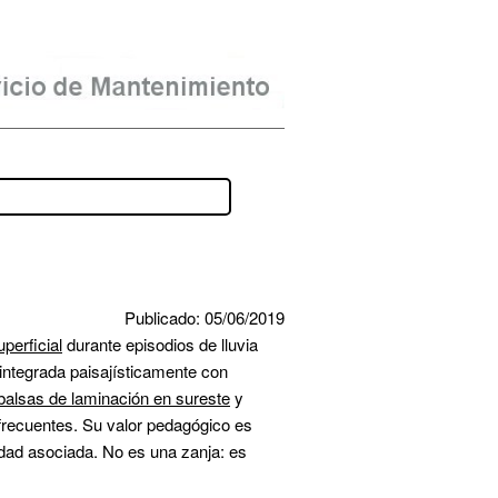
Publicado: 05/06/2019
perficial
 durante episodios de lluvia 
intensa, evitando inundaciones y erosión en el campus. A diferencia de una alcantarilla, opera en superficie, integrada paisajísticamente con 
balsas de laminación en sureste
 y 
frecuentes. Su valor pedagógico es 
alto: estudiantes de ingeniería hidráulica la modelan en simulaciones, mientras ecología evalúa su biodiversidad asociada. No es una zanja: es 