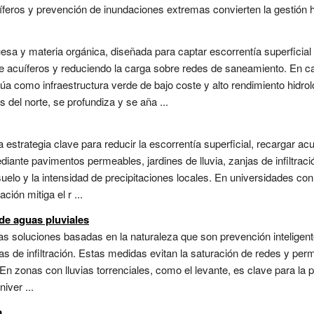
eros y prevención de inundaciones extremas convierten la gestión híd
esa y materia orgánica, diseñada para captar escorrentía superficial y 
de acuíferos y reduciendo la carga sobre redes de saneamiento. En
a como infraestructura verde de bajo coste y alto rendimiento hidroló
s del norte, se profundiza y se aña ...
a estrategia clave para reducir la escorrentía superficial, recargar a
diante pavimentos permeables, jardines de lluvia, zanjas de infiltrac
uelo y la intensidad de precipitaciones locales. En universidades c
ión mitiga el r ...
de aguas pluviales
las soluciones basadas en la naturaleza que son prevención intelige
sas de infiltración. Estas medidas evitan la saturación de redes y per
 En zonas con lluvias torrenciales, como el levante, es clave para la 
iver ...
a