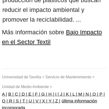
reducir el impacto ambiental y
promover la reciclabilidad. ...
Más información sobre
Bajo Impacto
en el Sector Textil
Universidad de Sevilla > Servicio de Mantenimiento >
Unidad de Medio Ambiente >
A |
B |
C |
D |
E |
F |
G |
H |
I |
J |
K |
L |
M |
N |
O |
P |
Q |
R |
S |
T |
U |
V |
X |
Y |
Z |
última información
incorporada