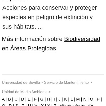
Acciones para conservar y proteger
especies en peligro de extinción y
sus hábitats. ...
Más información sobre
Biodiversidad
en Áreas Protegidas
Universidad de Sevilla > Servicio de Mantenimiento >
Unidad de Medio Ambiente >
A |
B |
C |
D |
E |
F |
G |
H |
I |
J |
K |
L |
M |
N |
O |
P |
Q |
R |
S |
T |
U |
V |
X |
Y |
Z |
última información