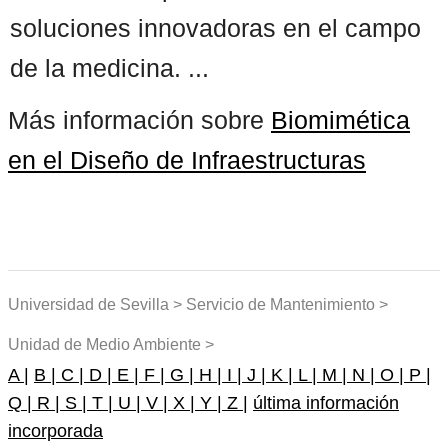
soluciones innovadoras en el campo
de la medicina. ...
Más información sobre
Biomimética
en el Diseño de Infraestructuras
Universidad de Sevilla > Servicio de Mantenimiento >
Unidad de Medio Ambiente >
A |
B |
C |
D |
E |
F |
G |
H |
I |
J |
K |
L |
M |
N |
O |
P |
Q |
R |
S |
T |
U |
V |
X |
Y |
Z |
última información
incorporada