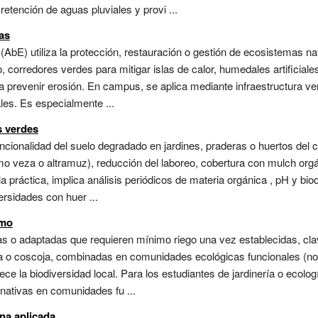
 retención de aguas pluviales y provi ...
as
bE) utiliza la protección, restauración o gestión de ecosistemas natu
corredores verdes para mitigar islas de calor, humedales artificiale
 prevenir erosión. En campus, se aplica mediante infraestructura verd
les. Es especialmente ...
s verdes
funcionalidad del suelo degradado en jardines, praderas o huertos de
o veza o altramuz), reducción del laboreo, cobertura con mulch orgá
n la práctica, implica análisis periódicos de materia orgánica , pH y b
ersidades con huer ...
smo
as o adaptadas que requieren mínimo riego una vez establecidas, cla
na o coscoja, combinadas en comunidades ecológicas funcionales (no s
ece la biodiversidad local. Para los estudiantes de jardinería o ecolog
 nativas en comunidades fu ...
na aplicada