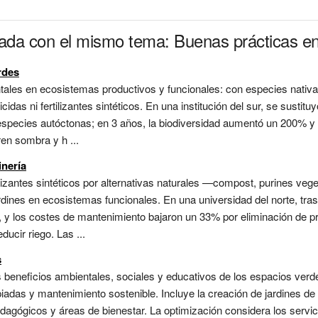
nada con el mismo tema: Buenas prácticas en 
rdes
ales en ecosistemas productivos y funcionales: con especies nativas
cidas ni fertilizantes sintéticos. En una institución del sur, se sustit
species autóctonas; en 3 años, la biodiversidad aumentó un 200% y
ren sombra y h ...
inería
tilizantes sintéticos por alternativas naturales —compost, purines vege
dines en ecosistemas funcionales. En una universidad del norte, tras
 y los costes de mantenimiento bajaron un 33% por eliminación de pr
ucir riego. Las ...
s
s beneficios ambientales, sociales y educativos de los espacios ver
iadas y mantenimiento sostenible. Incluye la creación de jardines de
pedagógicos y áreas de bienestar. La optimización considera los servi