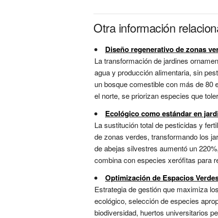
Otra información relacio
Diseño regenerativo de zonas ve
La transformación de jardines ornament
agua y producción alimentaria, sin pesti
un bosque comestible con más de 80 e
el norte, se priorizan especies que tole
Ecológico como estándar en jard
La sustitución total de pesticidas y fer
de zonas verdes, transformando los jar
de abejas silvestres aumentó un 220%,
combina con especies xerófitas para red
Optimización de Espacios Verde
Estrategia de gestión que maximiza lo
ecológico, selección de especies aprop
biodiversidad, huertos universitarios 