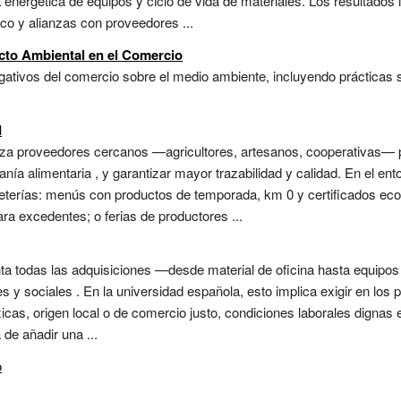
a energética de equipos y ciclo de vida de materiales. Los resultados
ico y alianzas con proveedores ...
cto Ambiental en el Comercio
ativos del comercio sobre el medio ambiente, incluyendo prácticas s
d
iza proveedores cercanos —agricultores, artesanos, cooperativas— pa
nía alimentaria , y garantizar mayor trazabilidad y calidad. En el ento
eterías: menús con productos de temporada, km 0 y certificados ecol
ra excedentes; o ferias de productores ...
ta todas las adquisiciones —desde material de oficina hasta equipos d
s y sociales . En la universidad española, esto implica exigir en los p
icas, origen local o de comercio justo, condiciones laborales dignas 
 de añadir una ...
o