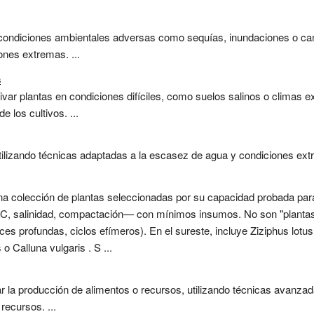
 condiciones ambientales adversas como sequías, inundaciones o ca
ones extremas. ...
s
var plantas en condiciones difíciles, como suelos salinos o climas e
e los cultivos. ...
utilizando técnicas adaptadas a la escasez de agua y condiciones extr
una colección de plantas seleccionadas por su capacidad probada pa
C, salinidad, compactación— con mínimos insumos. No son "plantas 
ces profundas, ciclos efímeros). En el sureste, incluye Ziziphus lotu
o Calluna vulgaris . S ...
 la producción de alimentos o recursos, utilizando técnicas avanzad
recursos. ...