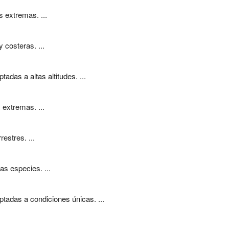
 extremas. ...
costeras. ...
das a altas altitudes. ...
extremas. ...
estres. ...
s especies. ...
tadas a condiciones únicas. ...