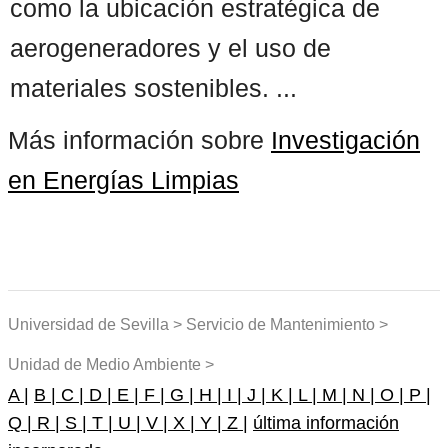
como la ubicación estratégica de
aerogeneradores y el uso de
materiales sostenibles. ...
Más información sobre
Investigación
en Energías Limpias
Universidad de Sevilla > Servicio de Mantenimiento >
Unidad de Medio Ambiente >
A |
B |
C |
D |
E |
F |
G |
H |
I |
J |
K |
L |
M |
N |
O |
P |
Q |
R |
S |
T |
U |
V |
X |
Y |
Z |
última información