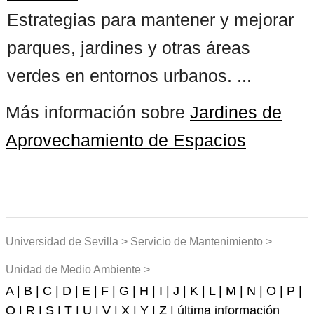
Estrategias para mantener y mejorar
parques, jardines y otras áreas
verdes en entornos urbanos. ...
Más información sobre
Jardines de
Aprovechamiento de Espacios
Universidad de Sevilla > Servicio de Mantenimiento >
Unidad de Medio Ambiente >
A |
B |
C |
D |
E |
F |
G |
H |
I |
J |
K |
L |
M |
N |
O |
P |
Q |
R |
S |
T |
U |
V |
X |
Y |
Z |
última información