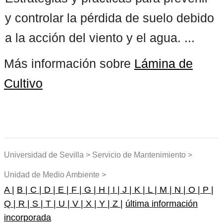
y controlar la pérdida de suelo debido
a la acción del viento y el agua. ...
Más información sobre
Lámina de
Cultivo
Universidad de Sevilla > Servicio de Mantenimiento >
Unidad de Medio Ambiente >
A |
B |
C |
D |
E |
F |
G |
H |
I |
J |
K |
L |
M |
N |
O |
P |
Q |
R |
S |
T |
U |
V |
X |
Y |
Z |
última información
incorporada