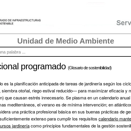
Unidad de Medio Ambiente
cional programado
(Glosario de sostenibilidad)
s la planificación anticipada de tareas de jardinería según los ciclos
 siembra otoñal, riego estival reducido— para maximizar eficacia y m
n) que causan estrés innecesario. Se plasma en un calendario anual 
s mediterráneos, el verano es de mínima intervención; en atlánticos,
sidera una práctica profesional básica en sus buenas prácticas de ges
 suficientemente extenso para cumplir los requisitos 
calendario mante
ursos jardinería
 como principios fundamentales de la gestión sostenib