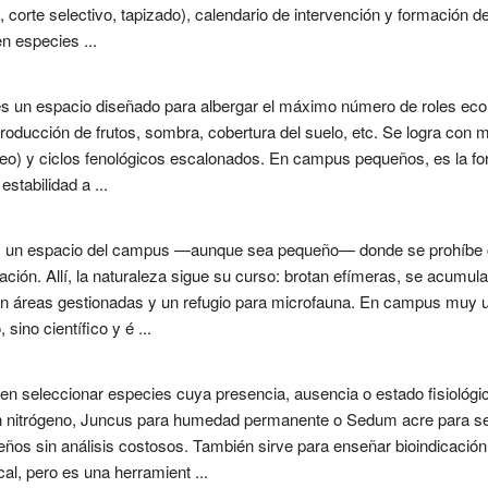
corte selectivo, tapizado), calendario de intervención y formación d
n especies ...
es un espacio diseñado para albergar el máximo número de roles ecol
 producción de frutos, sombra, cobertura del suelo, etc. Se logra co
ceo) y ciclos fenológicos escalonados. En campus pequeños, es la fo
stabilidad a ...
s un espacio del campus —aunque sea pequeño— donde se prohíbe cua
ación. Allí, la naturaleza sigue su curso: brotan efímeras, se acumul
on áreas gestionadas y un refugio para microfauna. En campus muy u
sino científico y é ...
 en seleccionar especies cuya presencia, ausencia o estado fisiológic
 nitrógeno, Juncus para humedad permanente o Sedum acre para se
eños sin análisis costosos. También sirve para enseñar bioindicació
cal, pero es una herramient ...