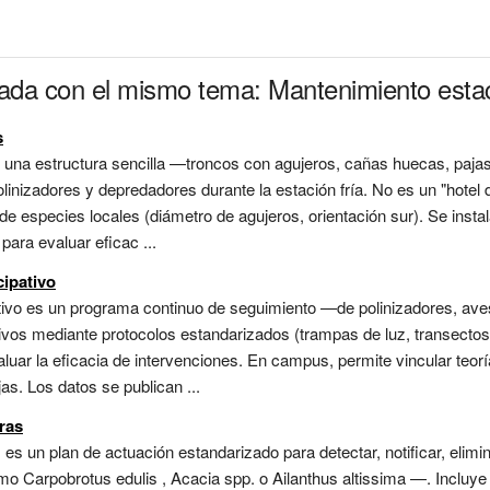
onada con el mismo tema: Mantenimiento est
s
es una estructura sencilla —troncos con agujeros, cañas huecas, paj
inizadores y depredadores durante la estación fría. No es un "hotel d
e especies locales (diámetro de agujeros, orientación sur). Se instal
ara evaluar eficac ...
cipativo
ativo es un programa continuo de seguimiento —de polinizadores, ave
tivos mediante protocolos estandarizados (trampas de luz, transecto
luar la eficacia de intervenciones. En campus, permite vincular teorí
s. Los datos se publican ...
ras
es un plan de actuación estandarizado para detectar, notificar, elimi
Carpobrotus edulis , Acacia spp. o Ailanthus altissima —. Incluye li