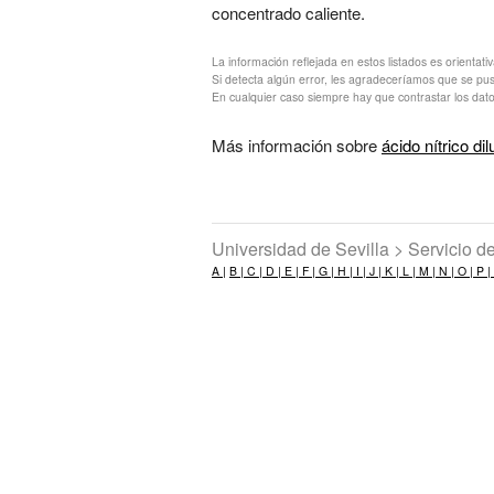
concentrado caliente.
La información reflejada en estos listados es orientati
Si detecta algún error, les agradeceríamos que se pu
En cualquier caso siempre hay que contrastar los dato
Más información sobre
ácido nítrico dil
Universidad de Sevilla > Servicio 
A |
B |
C |
D |
E |
F |
G |
H |
I |
J |
K |
L |
M |
N |
O |
P |