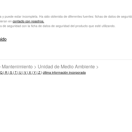
va y puede estar incompleta. Ha sido obtenida de diferentes fuentes: fichas de datos de seguridad 
sieran en
contacto con nosotros.
s de seguridad con la ficha de datos de seguridad del producto que esté utilizando.
uido
de Mantenimiento > Unidad de Medio Ambiente >
Q |
R |
S |
T |
U |
V |
X |
Y |
Z |
última información incorporada