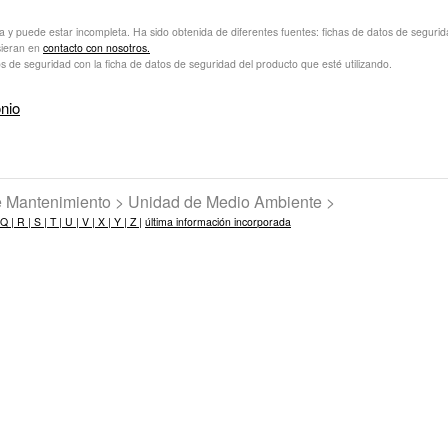
va y puede estar incompleta. Ha sido obtenida de diferentes fuentes: fichas de datos de seguridad 
sieran en
contacto con nosotros.
s de seguridad con la ficha de datos de seguridad del producto que esté utilizando.
nio
de Mantenimiento > Unidad de Medio Ambiente >
Q |
R |
S |
T |
U |
V |
X |
Y |
Z |
última información incorporada