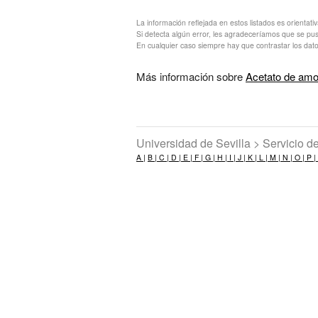
La información reflejada en estos listados es orientati
Si detecta algún error, les agradeceríamos que se pu
En cualquier caso siempre hay que contrastar los dato
Más información sobre
Acetato de amo
Universidad de Sevilla > Servicio 
A |
B |
C |
D |
E |
F |
G |
H |
I |
J |
K |
L |
M |
N |
O |
P |