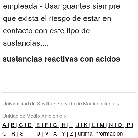
empleada - Usar guantes siempre
que exista el riesgo de estar en
contacto con este tipo de
sustancias....
sustancias reactivas con acidos
Universidad de Sevilla > Servicio de Mantenimiento >
Unidad de Medio Ambiente >
A |
B |
C |
D |
E |
F |
G |
H |
I |
J |
K |
L |
M |
N |
O |
P |
Q |
R |
S |
T |
U |
V |
X |
Y |
Z |
última información