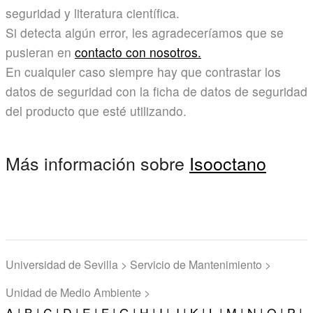
seguridad y literatura científica.
Si detecta algún error, les agradeceríamos que se
pusieran en
contacto con nosotros.
En cualquier caso siempre hay que contrastar los
datos de seguridad con la ficha de datos de seguridad
del producto que esté utilizando.
Más información sobre
Isooctano
Universidad de Sevilla > Servicio de Mantenimiento >
Unidad de Medio Ambiente >
A |
B |
C |
D |
E |
F |
G |
H |
I |
J |
K |
L |
M |
N |
O |
P |