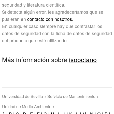
seguridad y literatura científica.
Si detecta algún error, les agradeceríamos que se
pusieran en
contacto con nosotros.
En cualquier caso siempre hay que contrastar los
datos de seguridad con la ficha de datos de seguridad
del producto que esté utilizando.
Más información sobre
isooctano
Universidad de Sevilla > Servicio de Mantenimiento >
Unidad de Medio Ambiente >
A |
B |
C |
D |
E |
F |
G |
H |
I |
J |
K |
L |
M |
N |
O |
P |