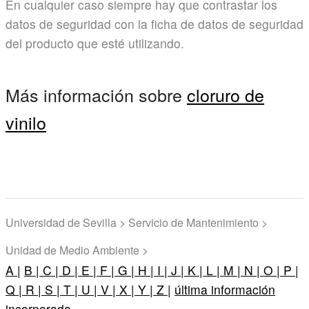
En cualquier caso siempre hay que contrastar los
datos de seguridad con la ficha de datos de seguridad
del producto que esté utilizando.
Más información sobre
cloruro de
vinilo
Universidad de Sevilla > Servicio de Mantenimiento >
Unidad de Medio Ambiente >
A |
B |
C |
D |
E |
F |
G |
H |
I |
J |
K |
L |
M |
N |
O |
P |
Q |
R |
S |
T |
U |
V |
X |
Y |
Z |
última información
incorporada