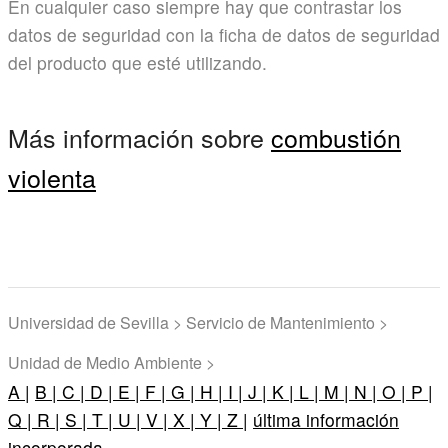
En cualquier caso siempre hay que contrastar los
datos de seguridad con la ficha de datos de seguridad
del producto que esté utilizando.
Más información sobre
combustión
violenta
Universidad de Sevilla > Servicio de Mantenimiento >
Unidad de Medio Ambiente >
A |
B |
C |
D |
E |
F |
G |
H |
I |
J |
K |
L |
M |
N |
O |
P |
Q |
R |
S |
T |
U |
V |
X |
Y |
Z |
última información
incorporada