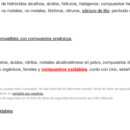
s de hidróxidos alcalinos, ácidos, hidruros, halógenos, compuestos h
e no metales, no metales, fósforos, nitruros,
siliciuro de litio
, peróxido
ompatibles con compuestos orgánicos,
eros, ácidos, nitrilos, metales alcalinotérreos en polvo, compuestos
s orgánicos, fenoles y
compuestos oxidables
. Junto con cinc, esta
va y puede estar incompleta. Ha sido obtenida de diferentes fuentes: fichas de datos de seguridad 
sieran en
contacto con nosotros.
s de seguridad con la ficha de datos de seguridad del producto que esté utilizando.
idables