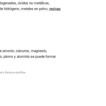
alogenados, óxidos no metálicos,
 de hidrógeno, metales en polvo,
resinas
 de amonio, cianuros, magnesio,
ño, plomo y aluminio se puede formar
y literatura científica.