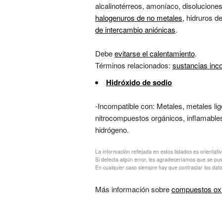
alcalinotérreos, amoníaco, disolucione
halogenuros de no metales
, hidruros d
de intercambio aniónicas
.
Debe
evitarse el calentamiento
.
Términos relacionados:
sustancias inc
Hidróxido de sodio
-Incompatible con: Metales, metales lig
nitrocompuestos orgánicos, inflamable
hidrógeno.
La información reflejada en estos listados es orientati
Si detecta algún error, les agradeceríamos que se pu
En cualquier caso siempre hay que contrastar los dato
Más información sobre
compuestos ox