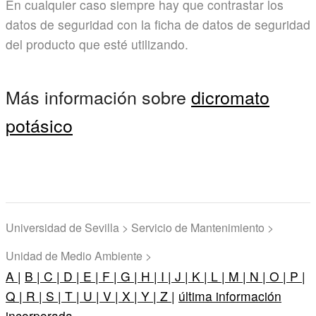
En cualquier caso siempre hay que contrastar los
datos de seguridad con la ficha de datos de seguridad
del producto que esté utilizando.
Más información sobre
dicromato
potásico
Universidad de Sevilla > Servicio de Mantenimiento >
Unidad de Medio Ambiente >
A |
B |
C |
D |
E |
F |
G |
H |
I |
J |
K |
L |
M |
N |
O |
P |
Q |
R |
S |
T |
U |
V |
X |
Y |
Z |
última información
incorporada