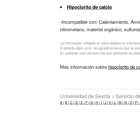
Hipoclorito de calcio
-Incompatible con: Calentamiento. Amin
nitrometano, material orgánico, sulfuro
La información reflejada en estos listados es orientati
Si detecta algún error, les agradeceríamos que se pu
En cualquier caso siempre hay que contrastar los dato
Más información sobre
hipoclorito de c
Universidad de Sevilla > Servicio 
A |
B |
C |
D |
E |
F |
G |
H |
I |
J |
K |
L |
M |
N |
O |
P |