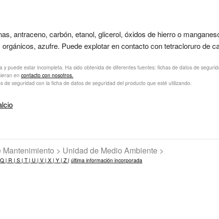
as, antraceno, carbón, etanol, glicerol, óxidos de hierro o manganes
s orgánicos, azufre. Puede explotar en contacto con tetracloruro de c
va y puede estar incompleta. Ha sido obtenida de diferentes fuentes: fichas de datos de seguridad 
sieran en
contacto con nosotros.
s de seguridad con la ficha de datos de seguridad del producto que esté utilizando.
alcio
de Mantenimiento > Unidad de Medio Ambiente >
Q |
R |
S |
T |
U |
V |
X |
Y |
Z |
última información incorporada