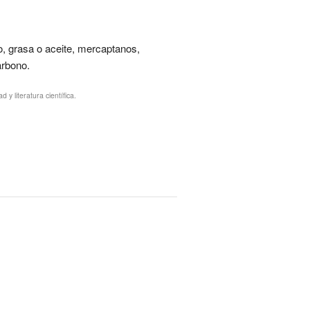
o, grasa o aceite, mercaptanos,
arbono.
y literatura científica.