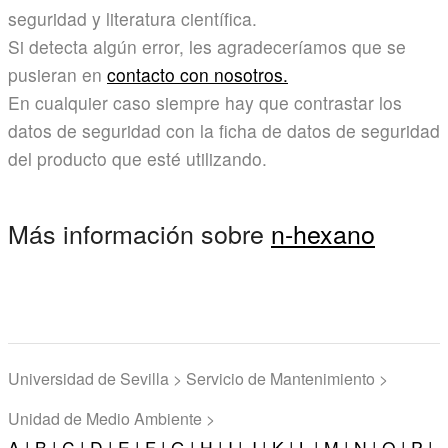
seguridad y literatura científica.
Si detecta algún error, les agradeceríamos que se
pusieran en
contacto con nosotros.
En cualquier caso siempre hay que contrastar los
datos de seguridad con la ficha de datos de seguridad
del producto que esté utilizando.
Más información sobre
n-hexano
Universidad de Sevilla > Servicio de Mantenimiento >
Unidad de Medio Ambiente >
A |
B |
C |
D |
E |
F |
G |
H |
I |
J |
K |
L |
M |
N |
O |
P |