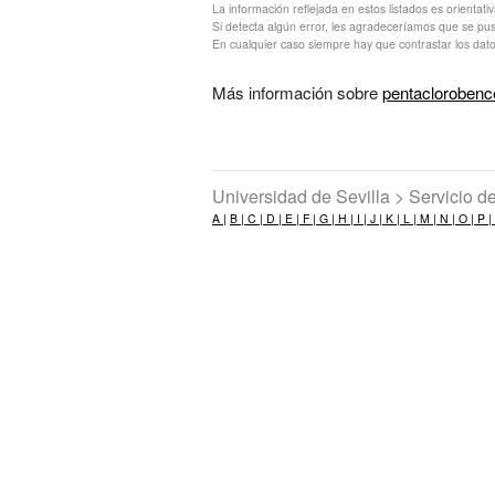
La información reflejada en estos listados es orientati
Si detecta algún error, les agradeceríamos que se pu
En cualquier caso siempre hay que contrastar los dato
Más información sobre
pentacloroben
Universidad de Sevilla > Servicio 
A |
B |
C |
D |
E |
F |
G |
H |
I |
J |
K |
L |
M |
N |
O |
P |