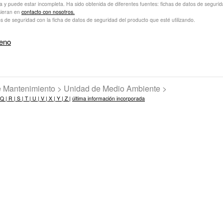
va y puede estar incompleta. Ha sido obtenida de diferentes fuentes: fichas de datos de seguridad 
sieran en
contacto con nosotros.
s de seguridad con la ficha de datos de seguridad del producto que esté utilizando.
ceno
de Mantenimiento > Unidad de Medio Ambiente >
Q |
R |
S |
T |
U |
V |
X |
Y |
Z |
última información incorporada