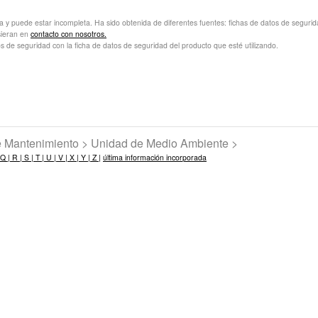
va y puede estar incompleta. Ha sido obtenida de diferentes fuentes: fichas de datos de seguridad 
sieran en
contacto con nosotros.
s de seguridad con la ficha de datos de seguridad del producto que esté utilizando.
de Mantenimiento > Unidad de Medio Ambiente >
Q |
R |
S |
T |
U |
V |
X |
Y |
Z |
última información incorporada