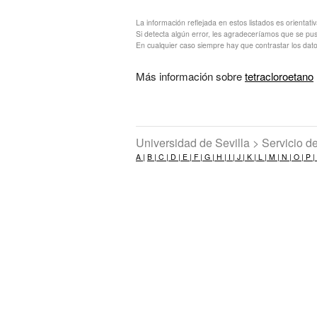
La información reflejada en estos listados es orientati
Si detecta algún error, les agradeceríamos que se pu
En cualquier caso siempre hay que contrastar los dato
Más información sobre
tetracloroetano
Universidad de Sevilla > Servicio 
A |
B |
C |
D |
E |
F |
G |
H |
I |
J |
K |
L |
M |
N |
O |
P |