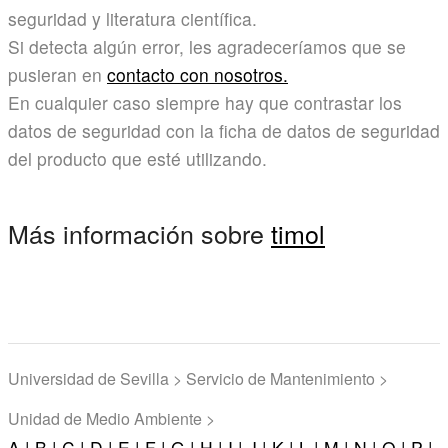
seguridad y literatura científica.
Si detecta algún error, les agradeceríamos que se
pusieran en
contacto con nosotros.
En cualquier caso siempre hay que contrastar los
datos de seguridad con la ficha de datos de seguridad
del producto que esté utilizando.
Más información sobre
timol
Universidad de Sevilla > Servicio de Mantenimiento >
Unidad de Medio Ambiente >
A |
B |
C |
D |
E |
F |
G |
H |
I |
J |
K |
L |
M |
N |
O |
P |