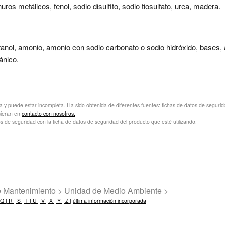
uros metálicos, fenol, sodio disulfito, sodio tiosulfato, urea, madera.
tanol, amonio, amonio con sodio carbonato o sodio hidróxido, bases, 
tánico.
va y puede estar incompleta. Ha sido obtenida de diferentes fuentes: fichas de datos de seguridad 
sieran en
contacto con nosotros.
s de seguridad con la ficha de datos de seguridad del producto que esté utilizando.
de Mantenimiento > Unidad de Medio Ambiente >
Q |
R |
S |
T |
U |
V |
X |
Y |
Z |
última información incorporada