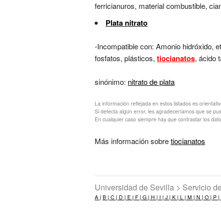
ferricianuros, material combustible, cian
Plata nitrato
-Incompatible con: Amonio hidróxido, e
fosfatos, plásticos,
tiocianatos
, ácido 
sinónimo:
nitrato de plata
La información reflejada en estos listados es orientati
Si detecta algún error, les agradeceríamos que se pu
En cualquier caso siempre hay que contrastar los dato
Más información sobre
tiocianatos
Universidad de Sevilla > Servicio 
A |
B |
C |
D |
E |
F |
G |
H |
I |
J |
K |
L |
M |
N |
O |
P |