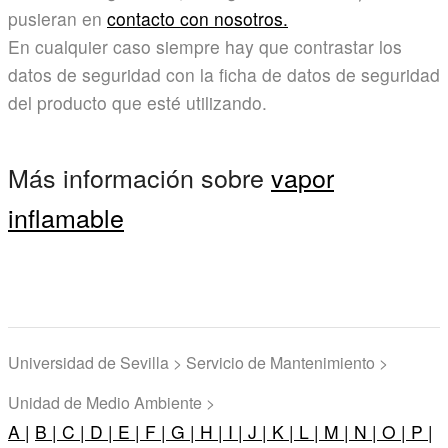
pusieran en
contacto con nosotros.
En cualquier caso siempre hay que contrastar los
datos de seguridad con la ficha de datos de seguridad
del producto que esté utilizando.
Más información sobre
vapor
inflamable
Universidad de Sevilla > Servicio de Mantenimiento >
Unidad de Medio Ambiente >
A |
B |
C |
D |
E |
F |
G |
H |
I |
J |
K |
L |
M |
N |
O |
P |