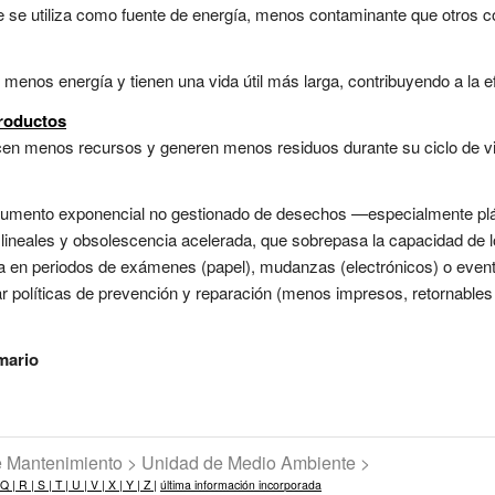
se utiliza como fuente de energía, menos contaminante que otros com
 menos energía y tienen una vida útil más larga, contribuyendo a la ef
roductos
cen menos recursos y generen menos residuos durante su ciclo de vid
aumento exponencial no gestionado de desechos —especialmente plás
neales y obsolescencia acelerada, que sobrepasa la capacidad de lo
ncia en periodos de exámenes (papel), mudanzas (electrónicos) o eve
eñar políticas de prevención y reparación (menos impresos, retornables 
mario
de Mantenimiento > Unidad de Medio Ambiente >
Q |
R |
S |
T |
U |
V |
X |
Y |
Z |
última información incorporada