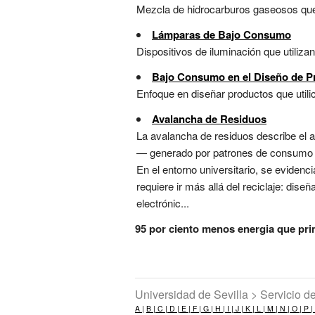
Mezcla de hidrocarburos gaseosos que 
Lámparas de Bajo Consumo
Dispositivos de iluminación que utilizan
Bajo Consumo en el Diseño de P
Enfoque en diseñar productos que utili
Avalancha de Residuos
La avalancha de residuos describe el 
— generado por patrones de consumo li
En el entorno universitario, se evide
requiere ir más allá del reciclaje: dis
electrónic...
95 por ciento menos energia que pri
Universidad de Sevilla > Servicio 
A |
B |
C |
D |
E |
F |
G |
H |
I |
J |
K |
L |
M |
N |
O |
P |