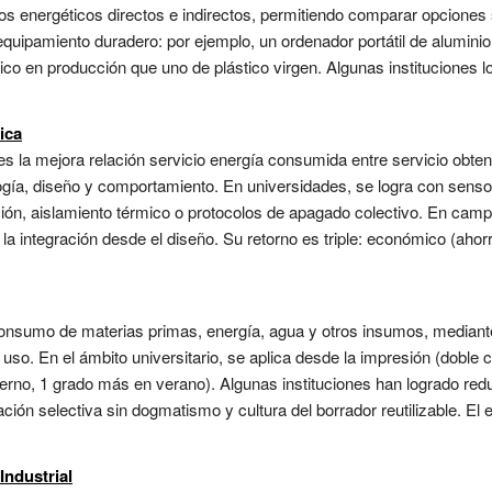
ujos energéticos directos e indirectos, permitiendo comparar opcione
 equipamiento duradero: por ejemplo, un ordenador portátil de alumini
 en producción que uno de plástico virgen. Algunas instituciones lo 
ica
es la mejora relación servicio energía consumida entre servicio obten
gía, diseño y comportamiento. En universidades, se logra con senso
ón, aislamiento térmico o protocolos de apagado colectivo. En campu
 la integración desde el diseño. Su retorno es triple: económico (aho
consumo de materias primas, energía, agua y otros insumos, mediant
so. En el ámbito universitario, se aplica desde la impresión (doble 
ierno, 1 grado más en verano). Algunas instituciones han logrado red
ación selectiva sin dogmatismo y cultura del borrador reutilizable. E
Industrial