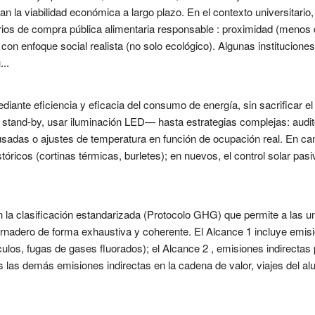
n la viabilidad económica a largo plazo. En el contexto universitario
rios de compra pública alimentaria responsable : proximidad (menos
s con enfoque social realista (no solo ecológico). Algunas institucio
...
diante eficiencia y eficacia del consumo de energía, sin sacrificar e
tand-by, usar iluminación LED— hasta estrategias complejas: auditor
sadas o ajustes de temperatura en función de ocupación real. En cam
stóricos (cortinas térmicas, burletes); en nuevos, el control solar pa
n la clasificación estandarizada (Protocolo GHG) que permite a las un
rnadero de forma exhaustiva y coherente. El Alcance 1 incluye emisi
ículos, fugas de gases fluorados); el Alcance 2 , emisiones indirectas 
as las demás emisiones indirectas en la cadena de valor, viajes del a