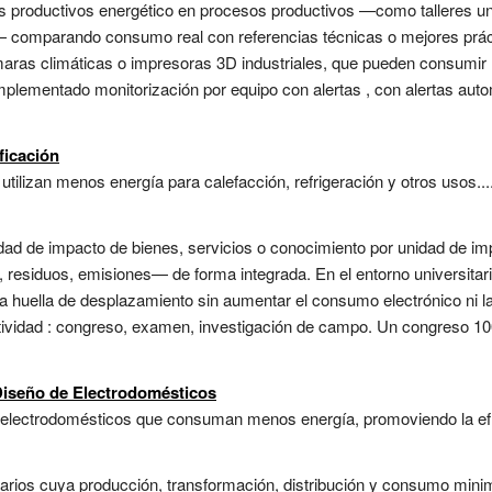
 productivos energético en procesos productivos —como talleres univ
 comparando consumo real con referencias técnicas o mejores práctic
aras climáticas o impresoras 3D industriales, que pueden consumir m
 implementado monitorización por equipo con alertas , con alertas au
ficación
utilizan menos energía para calefacción, refrigeración y otros usos...
ad de impacto de bienes, servicios o conocimiento por unidad de im
residuos, emisiones— de forma integrada. En el entorno universitari
la huella de desplazamiento sin aumentar el consumo electrónico ni la
ctividad : congreso, examen, investigación de campo. Un congreso 10
Diseño de Electrodomésticos
 electrodomésticos que consuman menos energía, promoviendo la efici
ntarios cuya producción, transformación, distribución y consumo min