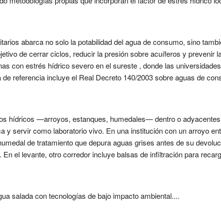
do metodologías propias que incorporan el factor de estrés hídrico l
tarios abarca no solo la potabilidad del agua de consumo, sino tamb
bjetivo de cerrar ciclos, reducir la presión sobre acuíferos y prevenir
onas con estrés hídrico severo en el sureste , donde las universida
va de referencia incluye el Real Decreto 140/2003 sobre aguas de co
tos hídricos —arroyos, estanques, humedales— dentro o adyacentes
ca y servir como laboratorio vivo. En una institución con un arroyo en
 humedal de tratamiento que depura aguas grises antes de su devoluci
 el levante, otro corredor incluye balsas de infiltración para recar
gua salada con tecnologías de bajo impacto ambiental....