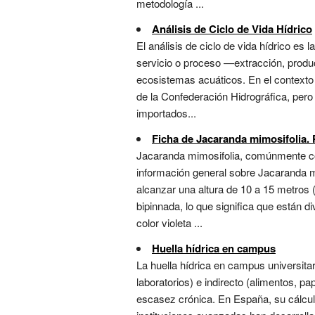
metodología ...
Análisis de Ciclo de Vida Hídrico
El análisis de ciclo de vida hídrico e
servicio o proceso —extracción, producc
ecosistemas acuáticos. En el contexto 
de la Confederación Hidrográfica, pero
importados...
Ficha de Jacaranda mimosifolia. P
Jacaranda mimosifolia, comúnmente con
información general sobre Jacaranda m
alcanzar una altura de 10 a 15 metros (
bipinnada, lo que significa que están d
color violeta ...
Huella hídrica en campus
La huella hídrica en campus universita
laboratorios) e indirecto (alimentos, p
escasez crónica. En España, su cálculo