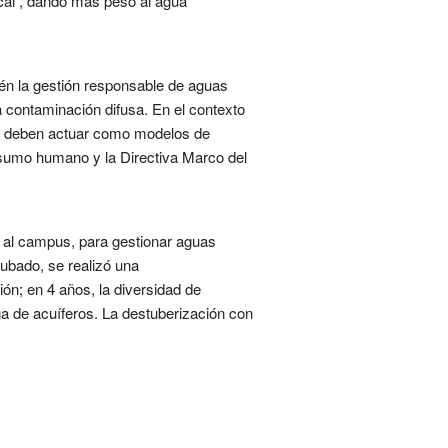
ocal , dando más peso al agua
ién la gestión responsable de aguas
 la contaminación difusa. En el contexto
des deben actuar como modelos de
nsumo humano y la Directiva Marco del
 al campus, para gestionar aguas
tubado, se realizó una
ón; en 4 años, la diversidad de
ga de acuíferos. La destuberización con