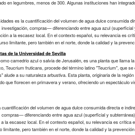
sado en legumbres, menos de 300. Algunas instituciones han integrado 
rsidades es la cuantificación del volumen de agua dulce consumida di
 investigación, compras— diferenciando entre agua azul (superficial y
ción a la escasez local. En el contexto español, su relevancia es crí
rso limitante, pero también en el norte, donde la calidad y la prevenci
tas de la Universidad de Sevilla
omo camedrio azul o salvia de Jerusalén, es una planta que llama la
o, Teucrium fruticans, procede del término latino "Teucrium", que se
s" alude a su naturaleza arbustiva. Esta planta, originaria de la regi
lido que florecen en primavera y verano, ofreciendo un espectáculo 
la cuantificación del volumen de agua dulce consumida directa e ind
, compras— diferenciando entre agua azul (superficial y subterránea),
a la escasez local. En el contexto español, su relevancia es crítica
 limitante, pero también en el norte, donde la calidad y la prevención 