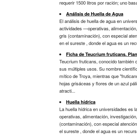
requerir 1500 litros por ración; uno ba
Análisis de Huella de Agua
El análisis de huella de agua en unive
actividades —operativas, alimentación,
gris (contaminación), con especial aten
en el sureste , donde el agua es un recu
Ficha de Teucrium fruticans. Plan
Teucrium fruticans, conocido también c
sus múltiples usos. Su nombre científic
mítico de Troya, mientras que "frutican
hojas grisáceas y flores de un azul pá
atracti...
Huella hídrica
La huella hídrica en universidades es 
operativas, alimentación, investigación
(contaminación), con especial atención 
el sureste , donde el agua es un recurso