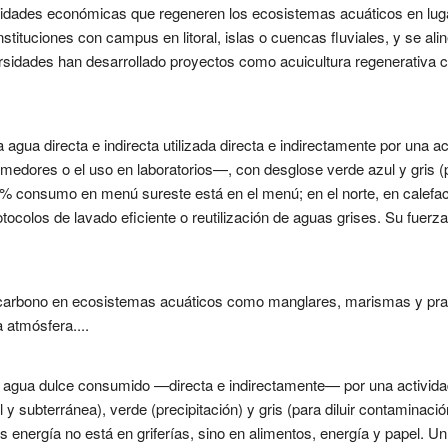
idades económicas que regeneren los ecosistemas acuáticos en luga
nstituciones con campus en litoral, islas o cuencas fluviales, y se ali
sidades han desarrollado proyectos como acuicultura regenerativa c
ica agua directa e indirecta utilizada directa e indirectamente por una 
medores o el uso en laboratorios—, con desglose verde azul y gris (p
0 % consumo en menú sureste está en el menú; en el norte, en calefac
colos de lavado eficiente o reutilización de aguas grises. Su fuerza 
carbono en ecosistemas acuáticos como manglares, marismas y prad
 atmósfera....
 agua dulce consumido —directa e indirectamente— por una actividad,
l y subterránea), verde (precipitación) y gris (para diluir contaminació
os energía no está en griferías, sino en alimentos, energía y papel.