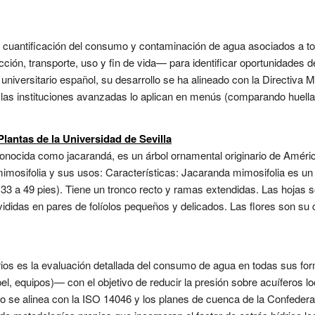
s la cuantificación del consumo y contaminación de agua asociados a t
ión, transporte, uso y fin de vida— para identificar oportunidades de
universitario español, su desarrollo se ha alineado con la Directiva
 las instituciones avanzadas lo aplican en menús (comparando huella 
lantas de la Universidad de Sevilla
ocida como jacarandá, es un árbol ornamental originario de América
imosifolia y sus usos: Características: Jacaranda mimosifolia es un
33 a 49 pies). Tiene un tronco recto y ramas extendidas. Las hojas s
ivididas en pares de folíolos pequeños y delicados. Las flores son su 
rios es la evaluación detallada del consumo de agua en todas sus form
apel, equipos)— con el objetivo de reducir la presión sobre acuíferos 
 se alinea con la ISO 14046 y los planes de cuenca de la Confederac