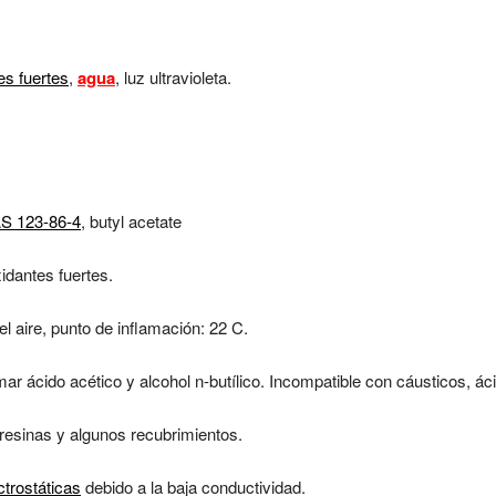
es fuertes
,
agua
, luz ultravioleta.
AS 123-86-4
, butyl acetate
idantes fuertes.
 aire, punto de inflamación: 22 C.
ar ácido acético y alcohol n-butílico. Incompatible con cáusticos, áci
resinas y algunos recubrimientos.
ctrostáticas
debido a la baja conductividad.