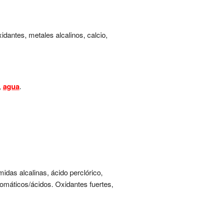
dantes, metales alcalinos, calcio,
,
agua
.
midas alcalinas, ácido perclórico,
omáticos/ácidos. Oxidantes fuertes,