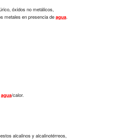
úrico, óxidos no metálicos,
hos metales en presencia de
agua
.
y
agua
/calor.
estos alcalinos y alcalinotérreos,