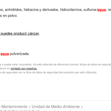
s, anhídridos, hidracina y derivados, hidroxilamina, sulfuros/
agua
, r
es en polvo.
 puedes producir cáncer,
,
agua
pulverizada.
va y puede estar incompleta. Ha sido obtenida de diferentes fuentes: fichas de datos de seguridad 
sieran en
contacto con nosotros.
s de seguridad con la ficha de datos de seguridad del producto que esté utilizando.
de Mantenimiento > Unidad de Medio Ambiente >