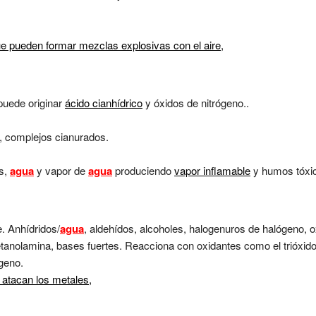
 pueden formar mezclas explosivas con el aire,
puede originar
ácido cianhídrico
y óxidos de nitrógeno..
, complejos cianurados.
s,
agua
y vapor de
agua
produciendo
vapor inflamable
y humos tóxi
. Anhídridos/
agua
, aldehídos, alcoholes, halogenuros de halógeno, o
 etanolamina, bases fuertes. Reacciona con oxidantes como el trióxi
geno.
 atacan los metales,