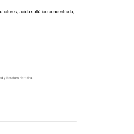
eductores, ácido sulfúrico concentrado,
y literatura científica.