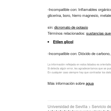
-Incompatible con: Inflamables orgánico
glicerina, boro, hierro magnesio, metal
sin:
dicromato de potasio
Términos relacionados:
sustancias que
Etilen glicol
-Incompatible con: Dióxido de carbono
La información reflejada en estos listados es orientati
Si detecta algún error, les agradeceríamos que se pu
En cualquier caso siempre hay que contrastar los dato
Más información sobre
agua
Universidad de Sevilla > Servicio 