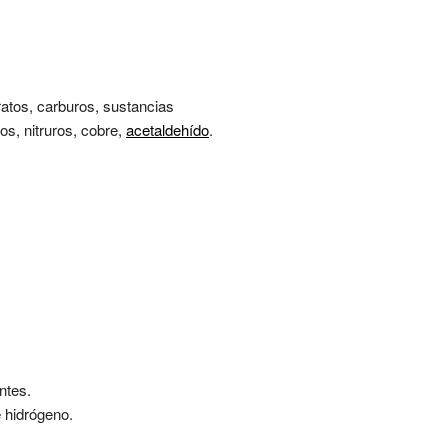
ratos, carburos, sustancias
tos, nitruros, cobre,
acetaldehído
.
ntes.
 hidrógeno.