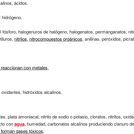
alinos, ácidos.
 hidrógeno.
l fósforo, halogenuros de halógeno, halogenatos, permanganatos, nit
tiluros,
nitrilos
,
nitrocompuestos orgánicos
, anilinas, peróxidos, picra
 reaccionan con metales,
, oxidantes, hidróxidos alcalinos.
, plata amoniacal, nitrito de sodio o potasio, cloratos, nitritos, oxida
cto con
agua
, humedad, carbonatos alcalinos produciendo cianuro de
 forman gases tóxicos,