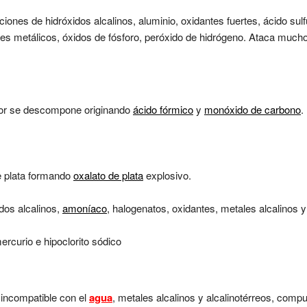
iones de hidróxidos alcalinos, aluminio, oxidantes fuertes, ácido sulf
res metálicos, óxidos de fósforo, peróxido de hidrógeno. Ataca muc
alor se descompone originando
ácido fórmico
y
monóxido de carbono
.
 plata formando
oxalato de plata
explosivo.
dos alcalinos,
amoníaco
, halogenatos, oxidantes, metales alcalinos 
rcurio e hipoclorito sódico
s incompatible con el
agua
, metales alcalinos y alcalinotérreos, compu