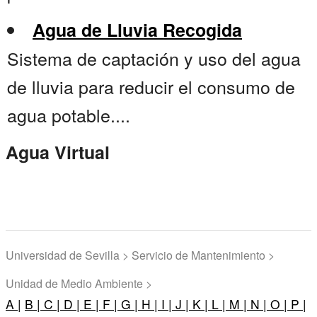
Agua de Lluvia Recogida
Sistema de captación y uso del agua
de lluvia para reducir el consumo de
agua potable....
Agua Virtual
Universidad de Sevilla > Servicio de Mantenimiento >
Unidad de Medio Ambiente >
A |
B |
C |
D |
E |
F |
G |
H |
I |
J |
K |
L |
M |
N |
O |
P |