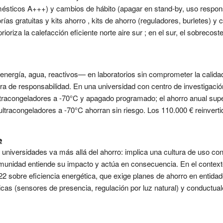
omésticos A+++) y cambios de hábito (apagar en stand-by, uso respon
ías gratuitas y kits ahorro , kits de ahorro (reguladores, burletes) 
ioriza la calefacción eficiente norte aire sur ; en el sur, el sobrecost
nergía, agua, reactivos— en laboratorios sin comprometer la calidad
tura de responsabilidad. En una universidad con centro de investigaci
racongeladores a -70°C y apagado programado; el ahorro anual super
ltracongeladores a -70°C ahorran sin riesgo. Los 110.000 € reinvertid
e
niversidades va más allá del ahorro: implica una cultura de uso consc
munidad entiende su impacto y actúa en consecuencia. En el context
2 sobre eficiencia energética, que exige planes de ahorro en entida
icas (sensores de presencia, regulación por luz natural) y conductu