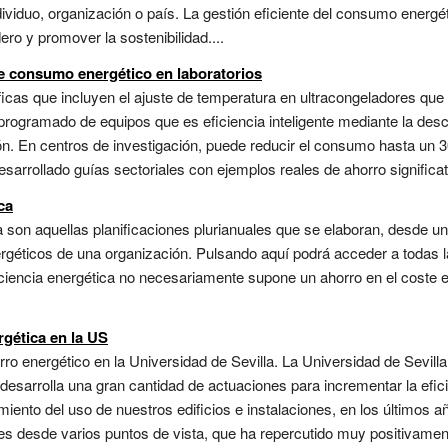
dividuo, organización o país. La gestión eficiente del consumo energét
ro y promover la sostenibilidad....
e consumo energético en laboratorios
as que incluyen el ajuste de temperatura en ultracongeladores que a
 programado de equipos que es eficiencia inteligente mediante la de
n. En centros de investigación, puede reducir el consumo hasta un 30%
sarrollado guías sectoriales con ejemplos reales de ahorro significati
ca
 son aquellas planificaciones plurianuales que se elaboran, desde un
rgéticos de una organización. Pulsando aquí podrá acceder a todas l
ficiencia energética no necesariamente supone un ahorro en el coste 
rgética en la US
orro energético en la Universidad de Sevilla. La Universidad de Sevil
 desarrolla una gran cantidad de actuaciones para incrementar la efic
miento del uso de nuestros edificios e instalaciones, en los últimos
nes desde varios puntos de vista, que ha repercutido muy positivame