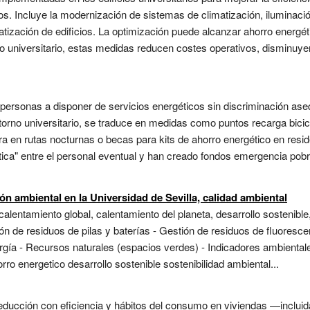
cios. Incluye la modernización de sistemas de climatización, iluminac
tización de edificios. La optimización puede alcanzar ahorro energé
o universitario, estas medidas reducen costes operativos, disminuyen 
personas a disponer de servicios energéticos sin discriminación asequ
torno universitario, se traduce en medidas como puntos recarga bicic
a en rutas nocturnas o becas para kits de ahorro energético en resid
tica" entre el personal eventual y han creado fondos emergencia pobr
n ambiental en la Universidad de Sevilla, calidad ambiental
alentamiento global, calentamiento del planeta, desarrollo sostenible
n de residuos de pilas y baterías - Gestión de residuos de fluorescen
rgía - Recursos naturales (espacios verdes) - Indicadores ambiental
orro energetico desarrollo sostenible sostenibilidad ambiental...
 reducción con eficiencia y hábitos del consumo en viviendas —inclui