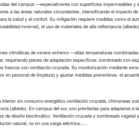
ruidas del campus —especialmente con superficies impermeables y
res a las áreas naturales circundantes, intensificando el impacto de 
para la salud y el confort. Su mitigación requiere medidas como el au
abilidad invernal), el uso de materiales de alta reflectancia (albedo),
ciones climáticas de verano extremo —altas temperaturas combinada
ar, requiriendo planes de adaptación específicos: sombreado con es
gios frescos con ventilación cruzada. Su monitorización mediante sens
lor en personal de limpieza) y ajustar medidas preventivas. el acuerd
a interior sin consumo energético.ventilación cruzada, chimeneas s
ancia (albedo). En campus del sur, son prioritarias para adaptarse a la
es de diseño bioclimático. Ventilación cruzada y sombreado vegetal y 
ución natural, no en una carga eléctrica......