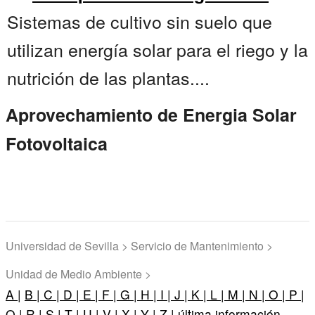
Sistemas de cultivo sin suelo que
utilizan energía solar para el riego y la
nutrición de las plantas....
Aprovechamiento de Energia Solar
Fotovoltaica
Universidad de Sevilla > Servicio de Mantenimiento >
Unidad de Medio Ambiente >
A |
B |
C |
D |
E |
F |
G |
H |
I |
J |
K |
L |
M |
N |
O |
P |
Q |
R |
S |
T |
U |
V |
X |
Y |
Z |
última información